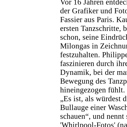
Vor 16 Jahren entdec
der Grafiker und Fot
Fassier aus Paris. Ka
ersten Tanzschritte, 
schon, seine Eindrü
Milongas in Zeichnu
festzuhalten. Philip
faszinieren durch ihr
Dynamik, bei der man
Bewegung des Tanzp
hineingezogen fühlt. 
„Es ist, als würdest 
Bullauge einer Wasc
schauen“, und nennt 
'Whirlpool-Fotos' (n