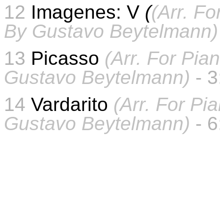
12
Imagenes: V
(
(Arr. F
By Gustavo Beytelmann)
13
Picasso
(Arr. For Pia
Gustavo Beytelmann)
- 
14
Vardarito
(Arr. For Pi
Gustavo Beytelmann)
- 