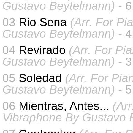
Gustavo Beytelmann)
- 
03
Rio Sena
(Arr. For P
Gustavo Beytelmann)
- 
04
Revirado
(Arr. For Pi
Gustavo Beytelmann)
- 
05
Soledad
(Arr. For Pi
Gustavo Beytelmann)
-
5
06
Mientras, Antes...
(Ar
Vibraphone By Gustavo 