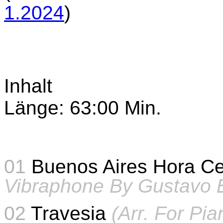
1.2024
)
Inhalt
Länge: 63:00 Min.
01
Buenos Aires Hora C
Vibraphone By Gustavo 
02
Travesia
(Arr. For Pi