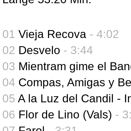
01
Vieja Recova
- 4:02
02
Desvelo
- 3:44
03
Mientram gime el Ba
04
Compas, Amigas y B
05
A la Luz del Candil - 
06
Flor de Lino (Vals)
-
3
07
Farol
- 3:31