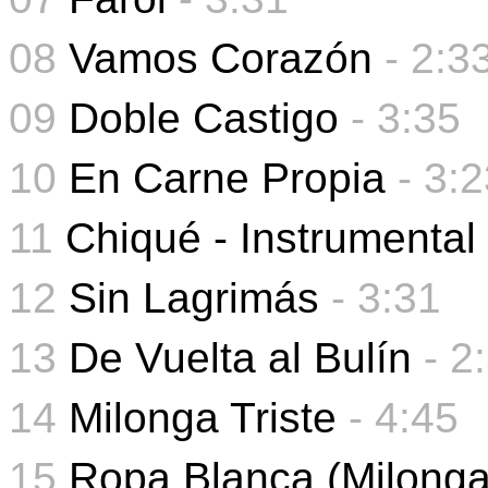
08
Vamos Corazón
- 2:3
09
Doble Castigo
-
3:35
10
En Carne Propia
- 3:2
11
Chiqué - Instrumental
12
Sin Lagrimás
- 3:31
13
De Vuelta al Bulín
-
2
14
Milonga Triste
-
4:45
15
Ropa Blanca (Milonga