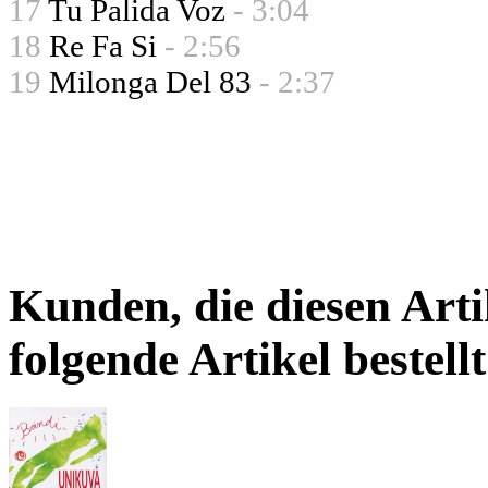
17
Tu Palida Voz
- 3:04
18
Re Fa Si
- 2:56
19
Milonga Del 83
- 2:37
Kunden, die diesen Arti
folgende Artikel bestellt