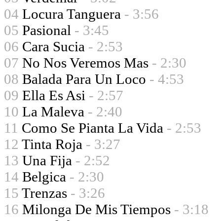
04
Locura Tanguera
- 3:56
05
Pasional
- 3:45
06
Cara Sucia
- 2:53
07
No Nos Veremos Mas
- 2:30
08
Balada Para Un Loco
- 4:53
09
Ella Es Asi
- 2:57
10
La Maleva
- 2:40
11
Como Se Pianta La Vida
- 2:53
12
Tinta Roja
- 3:27
13
Una Fija
- 2:52
14
Belgica
- 2:30
15
Trenzas
- 3:26
16
Milonga De Mis Tiempos
- 3:18