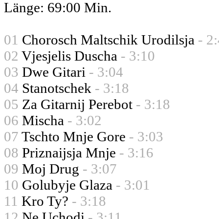
Länge: 69:00 Min.
01
Chorosch Maltschik Urodilsja
- 2
02
Vjesjelis Duscha
- 3:10
03
Dwe Gitari
- 3:04
04
Stanotschek
- 3:18
05
Za Gitarnij Perebot
- 3:18
06
Mischa
- 3:02
07
Tschto Mnje Gore
- 3:03
08
Priznaijsja Mnje
- 3:16
09
Moj Drug
- 3:07
10
Golubyje Glaza
- 3:01
11
Kro Ty?
- 3:18
12
Ne Uchodi
- 3:11