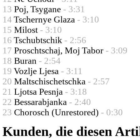
13
Poj, Tsygane
- 3:31
14
Tschernye Glaza
- 3:10
15
Milost
- 3:10
16
Tschubtschik
- 2:56
17
Proschtschaj, Moj Tabor
- 3:09
18
Buran
- 2:54
19
Vozlje Ljesa
- 3:11
20
Maltschischetschka
- 2:57
21
Ljotsa Pesnja
- 3:18
22
Bessarabjanka
- 2:40
23
Chorosch (Unrestored)
- 0:30
Kunden, die diesen Arti