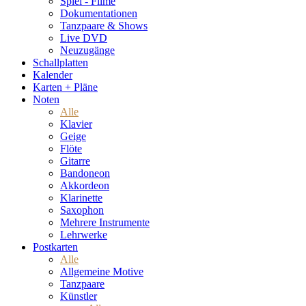
Spiel - Filme
Dokumentationen
Tanzpaare & Shows
Live DVD
Neuzugänge
Schallplatten
Kalender
Karten + Pläne
Noten
Alle
Klavier
Geige
Flöte
Gitarre
Bandoneon
Akkordeon
Klarinette
Saxophon
Mehrere Instrumente
Lehrwerke
Postkarten
Alle
Allgemeine Motive
Tanzpaare
Künstler