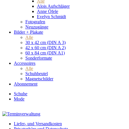
Alle
Alois Aufschläger
Anne Öfele
Evelyn Schmidt
Fotografen
Neuzugänge
Bilder + Plakate
Alle
30 x 42 cm (DIN A 3)
42 x 60 cm (DIN A 2)
60 x 84 cm (DIN A1)
Sonderformate
Accessoires
Alle
Schuhbeutel
Magnetschilder
Abonnement
Schuhe
Mode
Liefer- und Versandkosten
Privatsphäre und Datenschutz