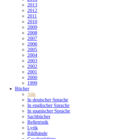
2013
2012
2011
2010
2009
2008
2007
2006
2005
2004
2003
2002
2001
2000
1999
Bücher
Alle
In deutscher Sprache
In englischer Sprache
In spanischer Sprache
Sachbücher
Belletristik
Lyrik
Bildbände
Geschenktipps