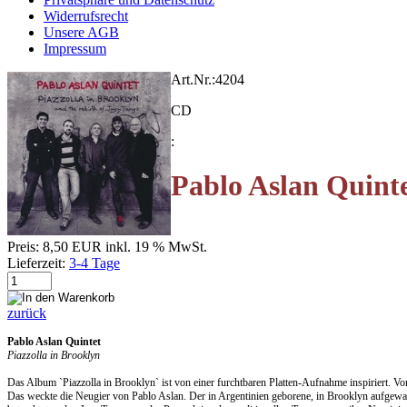
Widerrufsrecht
Unsere AGB
Impressum
Art.Nr.:
4204
CD
:
Pablo Aslan Quinte
Preis:
8,50 EUR
inkl. 19 % MwSt.
Lieferzeit:
3-4 Tage
zurück
Pablo Aslan Quintet
Piazzolla in Brooklyn
Das Album `Piazzolla in Brooklyn` ist von einer furchtbaren Platten-Aufnahme inspiriert. V
Das weckte die Neugier von Pablo Aslan. Der in Argentinien geborene, in Brooklyn aufgewac