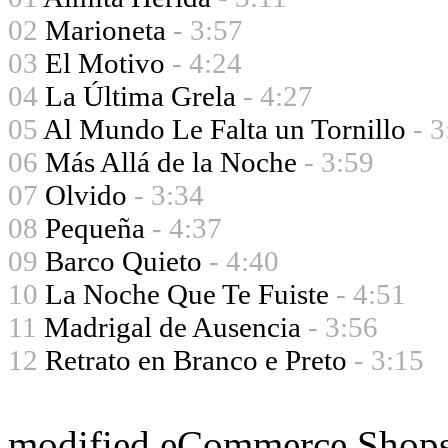
02
Marioneta
- 3:57
03
El Motivo
- 4:24
04
La Última Grela
- 4:27
05
Al Mundo Le Falta un Tornillo
- 3
06
Más Allá de la Noche
- 3:59
07
Olvido
- 3:34
08
Pequeña
- 4:37
09
Barco Quieto
- 4:40
10
La Noche Que Te Fuiste
- 4:51
11
Madrigal de Ausencia
- 3:56
12
Retrato en Branco e Preto
- 3:15
mod
ified eCommerce Shop