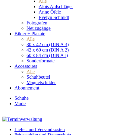
Alle
Alois Aufschläger
Anne Öfele
Evelyn Schmidt
Fotografen
Neuzugänge
Bilder + Plakate
Alle
30 x 42 cm (DIN A 3)
42 x 60 cm (DIN A 2)
60 x 84 cm (DIN A1)
Sonderformate
Accessoires
Alle
Schuhbeutel
Magnetschilder
Abonnement
Schuhe
Mode
Liefer- und Versandkosten
Privatsphäre und Datenschutz