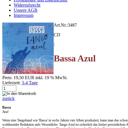
Widerrufsrecht
Unsere AGB
Impressum
Art.Nr.:
3487
CD
:
Bassa Azul
Preis:
19,50 EUR
inkl. 19 % MwSt.
Lieferzeit:
3-4 Tage
zurück
Bassa
Azul
Wenn eine Tangoband wie 'Bassa' in sechs Jahren vier Alben produziert, kann man das schon a
wohltuender Reduktion aufs Wesentliche. Tango Azul ist sicherlich das bisher persönlichste 