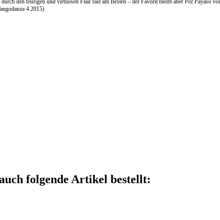
n durch den feurigen und virtuosen Flair fast am Besten – der Favorit bleibt aber Pez Paya
 Tangodanza 4.2015)
auch folgende Artikel bestellt: