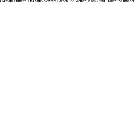
so von Miriam Ertmann. Das Stück verwebt Lachen und Weinen, Komik und Trauer und mündet