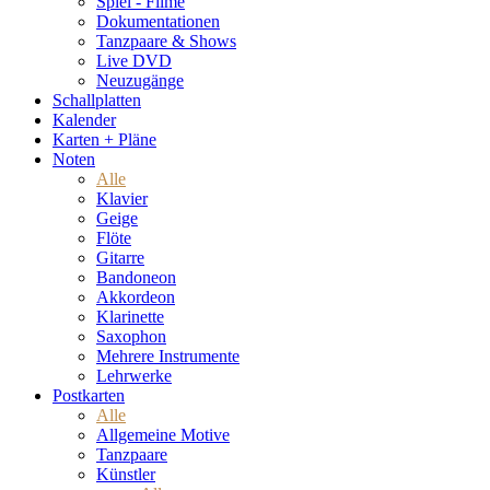
Spiel - Filme
Dokumentationen
Tanzpaare & Shows
Live DVD
Neuzugänge
Schallplatten
Kalender
Karten + Pläne
Noten
Alle
Klavier
Geige
Flöte
Gitarre
Bandoneon
Akkordeon
Klarinette
Saxophon
Mehrere Instrumente
Lehrwerke
Postkarten
Alle
Allgemeine Motive
Tanzpaare
Künstler