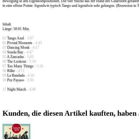
Bewegung in den Eigenkompositionen. Die vier Stücke aus der Hand des Gitarristen gefalle
in eine offene Pointe. Irgendwie typisch Tango und irgendwie sehr gelungen. (Rezension in
Inhalt
Länge: 50:01 Min.
01
Tango Azul
- 5:07
02
Pivotal Moments
- 4:43
03
Dancing Monk
- 4:17
04
Souda Bay
- 4:47
05
A Zancadas
- 5:03
06
The Lookout
- 5:18
07
Too Many Things
- 3:26
08
Rilke
- 4:11
09
La Bandada
- 4:16
10
Pez Payaso
- 3:30
11
Night March
- 4:49
Kunden, die diesen Artikel kauften, haben 