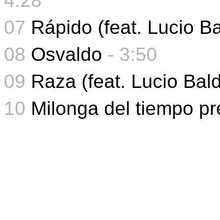
4:28
07
Rápido (feat. Lucio Ba
08
Osvaldo
- 3:50
09
Raza (feat. Lucio Bald
10
Milonga del tiempo p