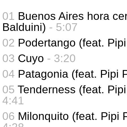
01
Buenos Aires hora cero
Balduini)
- 5:07
02
Podertango (feat. Pipi
03
Cuyo
- 3:20
04
Patagonia (feat. Pipi 
05
Tenderness (feat. Pipi
4:41
06
Milonquito (feat. Pipi 