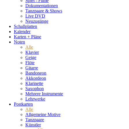
Spiel - Filme
Dokumentationen
Tanzpaare & Shows
Live DVD
Neuzugänge
Schallplatten
Kalender
Karten + Pläne
Noten
Alle
Klavier
Geige
Flöte
Gitarre
Bandoneon
Akkordeon
Klarinette
Saxophon
Mehrere Instrumente
Lehrwerke
Postkarten
Alle
Allgemeine Motive
Tanzpaare
Künstler