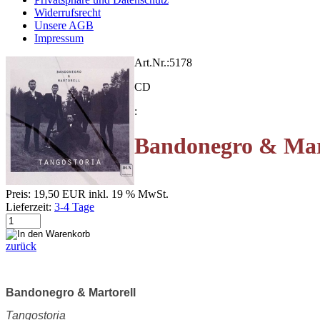
Widerrufsrecht
Unsere AGB
Impressum
Art.Nr.:
5178
CD
:
Bandonegro & Mart
Preis:
19,50 EUR
inkl. 19 % MwSt.
Lieferzeit:
3-4 Tage
zurück
Bandonegro & Martorell
Tangostoria