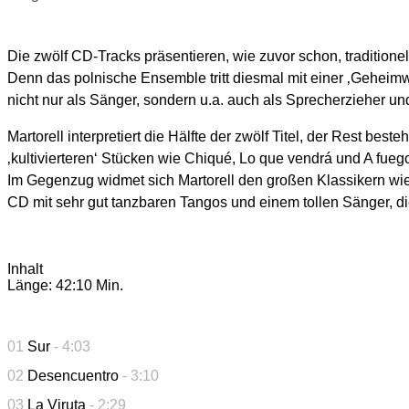
Die zwölf CD-Tracks präsentieren, wie zuvor schon, traditio
Denn das polnische Ensemble tritt diesmal mit einer ‚Geheimwa
nicht nur als Sänger, sondern u.a. auch als Sprecherzieher u
Martorell interpretiert die Hälfte der zwölf Titel, der Rest be
‚kultivierteren‘ Stücken wie Chiqué, Lo que vendrá und A fuego
Im Gegenzug widmet sich Martorell den großen Klassikern wi
CD mit sehr gut tanzbaren Tangos und einem tollen Sänger, d
Inhalt
Länge: 42:10 Min.
01
Sur
- 4:03
02
Desencuentro
- 3:10
03
La Viruta
- 2:29