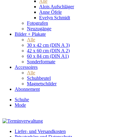
Alle
Alois Aufschläger
Anne Öfele
Evelyn Schmidt
Fotografen
Neuzugänge
Bilder + Plakate
Alle
30 x 42 cm (DIN A 3)
42 x 60 cm (DIN A 2)
60 x 84 cm (DIN A1)
Sonderformate
Accessoires
Alle
Schuhbeutel
Magnetschilder
Abonnement
Schuhe
Mode
Liefer- und Versandkosten
Privatsphäre und Datenschutz