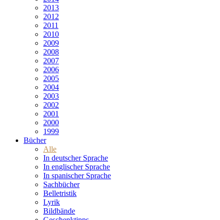
2013
2012
2011
2010
2009
2008
2007
2006
2005
2004
2003
2002
2001
2000
1999
Bücher
Alle
In deutscher Sprache
In englischer Sprache
In spanischer Sprache
Sachbücher
Belletristik
Lyrik
Bildbände
Geschenktipps