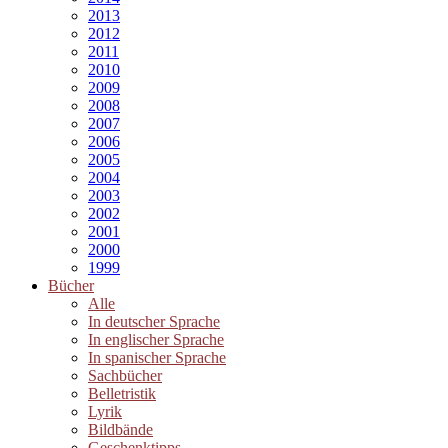
2013
2012
2011
2010
2009
2008
2007
2006
2005
2004
2003
2002
2001
2000
1999
Bücher
Alle
In deutscher Sprache
In englischer Sprache
In spanischer Sprache
Sachbücher
Belletristik
Lyrik
Bildbände
Geschenktipps