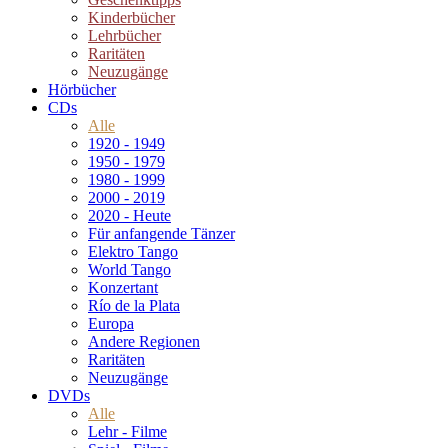
Kinderbücher
Lehrbücher
Raritäten
Neuzugänge
Hörbücher
CDs
Alle
1920 - 1949
1950 - 1979
1980 - 1999
2000 - 2019
2020 - Heute
Für anfangende Tänzer
Elektro Tango
World Tango
Konzertant
Río de la Plata
Europa
Andere Regionen
Raritäten
Neuzugänge
DVDs
Alle
Lehr - Filme