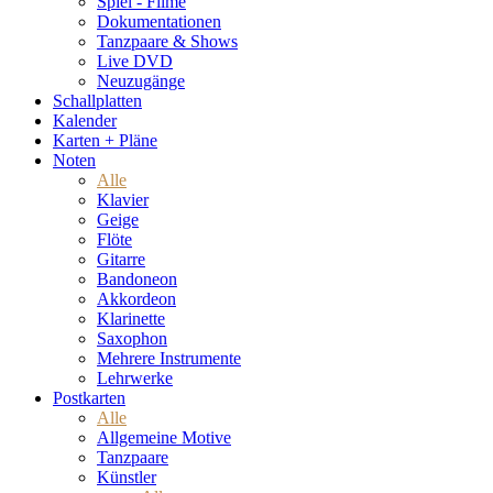
Spiel - Filme
Dokumentationen
Tanzpaare & Shows
Live DVD
Neuzugänge
Schallplatten
Kalender
Karten + Pläne
Noten
Alle
Klavier
Geige
Flöte
Gitarre
Bandoneon
Akkordeon
Klarinette
Saxophon
Mehrere Instrumente
Lehrwerke
Postkarten
Alle
Allgemeine Motive
Tanzpaare
Künstler