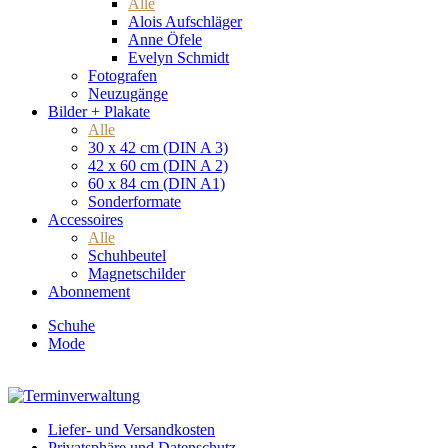
Alle
Alois Aufschläger
Anne Öfele
Evelyn Schmidt
Fotografen
Neuzugänge
Bilder + Plakate
Alle
30 x 42 cm (DIN A 3)
42 x 60 cm (DIN A 2)
60 x 84 cm (DIN A1)
Sonderformate
Accessoires
Alle
Schuhbeutel
Magnetschilder
Abonnement
Schuhe
Mode
Liefer- und Versandkosten
Privatsphäre und Datenschutz