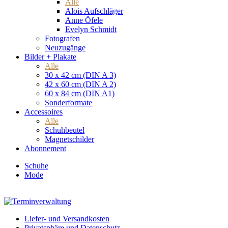
Alle
Alois Aufschläger
Anne Öfele
Evelyn Schmidt
Fotografen
Neuzugänge
Bilder + Plakate
Alle
30 x 42 cm (DIN A 3)
42 x 60 cm (DIN A 2)
60 x 84 cm (DIN A1)
Sonderformate
Accessoires
Alle
Schuhbeutel
Magnetschilder
Abonnement
Schuhe
Mode
Liefer- und Versandkosten
Privatsphäre und Datenschutz