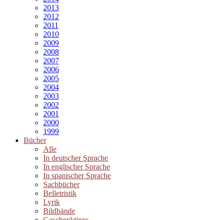
2013
2012
2011
2010
2009
2008
2007
2006
2005
2004
2003
2002
2001
2000
1999
Bücher
Alle
In deutscher Sprache
In englischer Sprache
In spanischer Sprache
Sachbücher
Belletristik
Lyrik
Bildbände
Geschenktipps