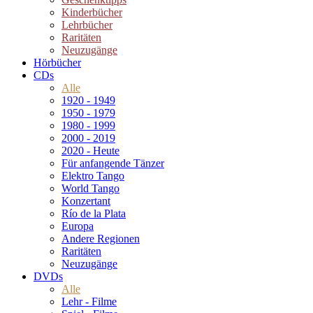
Kinderbücher
Lehrbücher
Raritäten
Neuzugänge
Hörbücher
CDs
Alle
1920 - 1949
1950 - 1979
1980 - 1999
2000 - 2019
2020 - Heute
Für anfangende Tänzer
Elektro Tango
World Tango
Konzertant
Río de la Plata
Europa
Andere Regionen
Raritäten
Neuzugänge
DVDs
Alle
Lehr - Filme