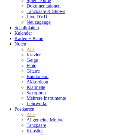
Spiel - Filme
Dokumentationen
Tanzpaare & Shows
Live DVD
Neuzugänge
Schallplatten
Kalender
Karten + Pläne
Noten
Alle
Klavier
Geige
Flöte
Gitarre
Bandoneon
Akkordeon
Klarinette
Saxophon
Mehrere Instrumente
Lehrwerke
Postkarten
Alle
Allgemeine Motive
Tanzpaare
Künstler