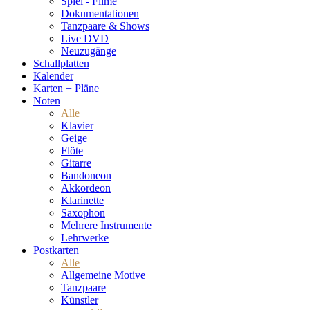
Spiel - Filme
Dokumentationen
Tanzpaare & Shows
Live DVD
Neuzugänge
Schallplatten
Kalender
Karten + Pläne
Noten
Alle
Klavier
Geige
Flöte
Gitarre
Bandoneon
Akkordeon
Klarinette
Saxophon
Mehrere Instrumente
Lehrwerke
Postkarten
Alle
Allgemeine Motive
Tanzpaare
Künstler