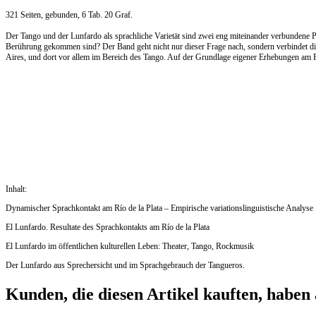
321 Seiten, gebunden, 6 Tab. 20 Graf.
Der Tango und der Lunfardo als sprachliche Varietät sind zwei eng miteinander verbundene 
Berührung gekommen sind? Der Band geht nicht nur dieser Frage nach, sondern verbindet die 
Aires, und dort vor allem im Bereich des Tango. Auf der Grundlage eigener Erhebungen am Rí
Inhalt:
Dynamischer Sprachkontakt am Río de la Plata – Empirische variationslinguistische Analyse
El Lunfardo. Resultate des Sprachkontakts am Río de la Plata
El Lunfardo im öffentlichen kulturellen Leben: Theater, Tango, Rockmusik
Der Lunfardo aus Sprechersicht und im Sprachgebrauch der Tangueros.
Kunden, die diesen Artikel kauften, haben 