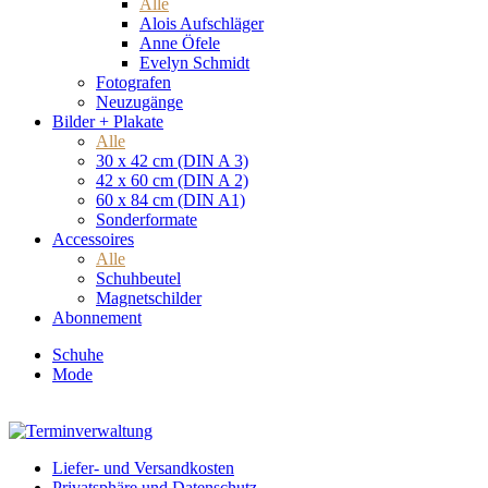
Alle
Alois Aufschläger
Anne Öfele
Evelyn Schmidt
Fotografen
Neuzugänge
Bilder + Plakate
Alle
30 x 42 cm (DIN A 3)
42 x 60 cm (DIN A 2)
60 x 84 cm (DIN A1)
Sonderformate
Accessoires
Alle
Schuhbeutel
Magnetschilder
Abonnement
Schuhe
Mode
Liefer- und Versandkosten
Privatsphäre und Datenschutz