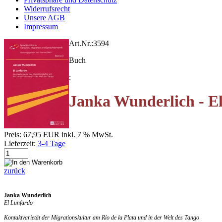
Widerrufsrecht
Unsere AGB
Impressum
Art.Nr.:
3594
Buch
:
Janka Wunderlich - E
Preis:
67,95 EUR
inkl. 7 % MwSt.
Lieferzeit:
3-4 Tage
zurück
Janka Wunderlich
El Lunfardo
Kontaktvarietät der Migrationskultur am Río de la Plata und in der Welt des Tango