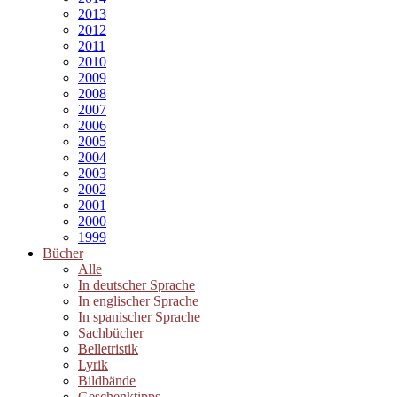
2013
2012
2011
2010
2009
2008
2007
2006
2005
2004
2003
2002
2001
2000
1999
Bücher
Alle
In deutscher Sprache
In englischer Sprache
In spanischer Sprache
Sachbücher
Belletristik
Lyrik
Bildbände
Geschenktipps