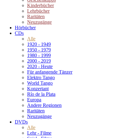
Kinderbücher
Lehrbücher
Raritäten
Neuzugänge
Hörbücher
CDs
Alle
1920 - 1949
1950 - 1979
1980 - 1999
2000 - 2019
2020 - Heute
Für anfangende Tänzer
Elektro Tango
World Tango
Konzertant
Río de la Plata
Europa
Andere Regionen
Raritäten
Neuzugänge
DVDs
Alle
Lehr - Filme