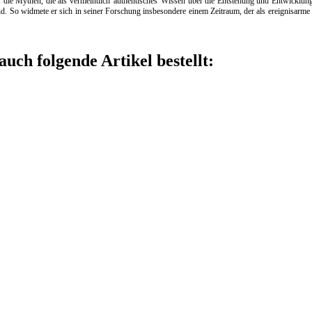
s die Mythen, die als vermeintlich 'authentisches' Wissen über die Entstehung und Entwicklung
ind. So widmete er sich in seiner Forschung insbesondere einem Zeitraum, der als ereignisarm
auch folgende Artikel bestellt: