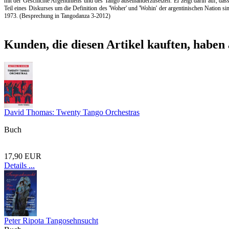
mit der Geschichte Argentiniens und des Tango auseinanderzusetzen. Er zeigt darin auf, das
Teil eines Diskurses um die Definition des 'Woher' und 'Wohin' der argentinischen Nation s
1973. (Besprechung in Tangodanza 3-2012)
Kunden, die diesen Artikel kauften, haben 
David Thomas: Twenty Tango Orchestras
Buch
17,90 EUR
Details ...
Peter Ripota Tangosehnsucht