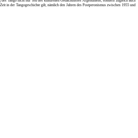
 des Tango nicht nur Teil des kulturellen Gedächtnisses Argentiniens, sondern zugleich auch
e Zeit in der Tangogeschichte gilt, nämlich den Jahren des Postperonismus zwischen 1955 und