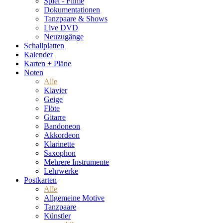
Spiel - Filme
Dokumentationen
Tanzpaare & Shows
Live DVD
Neuzugänge
Schallplatten
Kalender
Karten + Pläne
Noten
Alle
Klavier
Geige
Flöte
Gitarre
Bandoneon
Akkordeon
Klarinette
Saxophon
Mehrere Instrumente
Lehrwerke
Postkarten
Alle
Allgemeine Motive
Tanzpaare
Künstler