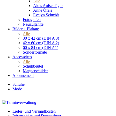
Alle
Alois Aufschläger
Anne Öfele
Evelyn Schmidt
Fotografen
Neuzugänge
Bilder + Plakate
Alle
30 x 42 cm (DIN A 3)
42 x 60 cm (DIN A 2)
60 x 84 cm (DIN A1)
Sonderformate
Accessoires
Alle
Schuhbeutel
Magnetschilder
Abonnement
Schuhe
Mode
Liefer- und Versandkosten
Privatsphäre und Datenschutz