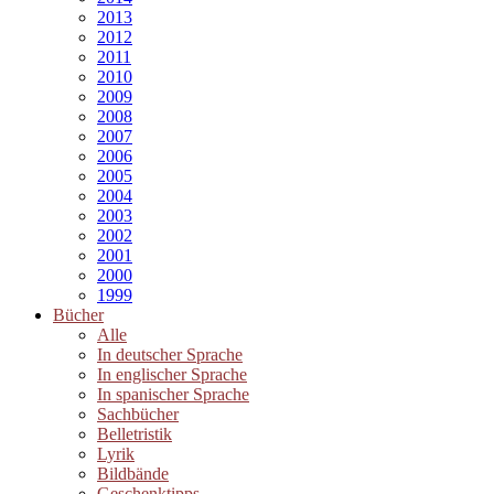
2013
2012
2011
2010
2009
2008
2007
2006
2005
2004
2003
2002
2001
2000
1999
Bücher
Alle
In deutscher Sprache
In englischer Sprache
In spanischer Sprache
Sachbücher
Belletristik
Lyrik
Bildbände
Geschenktipps