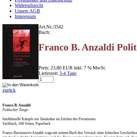
Widerrufsrecht
Unsere AGB
Impressum
Art.Nr.:
3542
Buch:
Franco B. Anzaldi Poli
Preis:
23,80 EUR
inkl. 7 % MwSt.
Lieferzeit:
3-4 Tage
zurück
Franco B. Anzaldi
Politischer Tango
Intellektuelle Kämpfe um Tanzkultur im Zeichen des Peronismus
Sachbuch, 168 Seiten, Paperback
Franco Barrionuevo Anzaldi wagt mit seinem Buch den Versuch einer kritischen Geschichtsschr