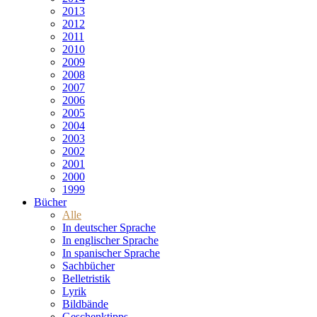
2013
2012
2011
2010
2009
2008
2007
2006
2005
2004
2003
2002
2001
2000
1999
Bücher
Alle
In deutscher Sprache
In englischer Sprache
In spanischer Sprache
Sachbücher
Belletristik
Lyrik
Bildbände
Geschenktipps