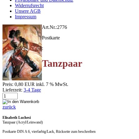
Widerrufsrecht
Unsere AGB
Impressum
Art.Nr.:
2776
Postkarte
:
Tanzpaar
Preis:
0,80 EUR
inkl. 7 % MwSt.
Lieferzeit:
3-4 Tage
zurück
Elisabeth Luchesi
Tanzpaar (Acryl/Leinwand)
Postkarte DIN A 6, vierfarbig/Lack, Rückseite zum beschreiben