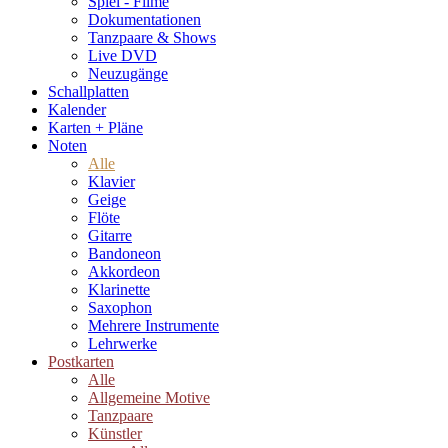
Spiel - Filme
Dokumentationen
Tanzpaare & Shows
Live DVD
Neuzugänge
Schallplatten
Kalender
Karten + Pläne
Noten
Alle
Klavier
Geige
Flöte
Gitarre
Bandoneon
Akkordeon
Klarinette
Saxophon
Mehrere Instrumente
Lehrwerke
Postkarten
Alle
Allgemeine Motive
Tanzpaare
Künstler