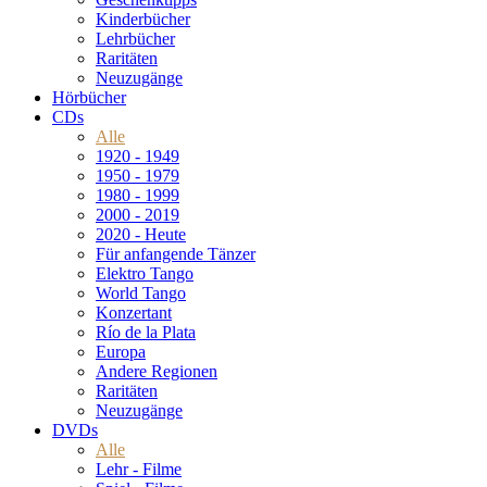
Kinderbücher
Lehrbücher
Raritäten
Neuzugänge
Hörbücher
CDs
Alle
1920 - 1949
1950 - 1979
1980 - 1999
2000 - 2019
2020 - Heute
Für anfangende Tänzer
Elektro Tango
World Tango
Konzertant
Río de la Plata
Europa
Andere Regionen
Raritäten
Neuzugänge
DVDs
Alle
Lehr - Filme