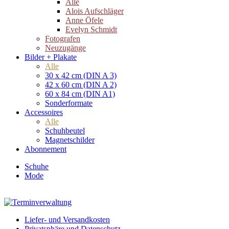
Alle
Alois Aufschläger
Anne Öfele
Evelyn Schmidt
Fotografen
Neuzugänge
Bilder + Plakate
Alle
30 x 42 cm (DIN A 3)
42 x 60 cm (DIN A 2)
60 x 84 cm (DIN A1)
Sonderformate
Accessoires
Alle
Schuhbeutel
Magnetschilder
Abonnement
Schuhe
Mode
Liefer- und Versandkosten
Privatsphäre und Datenschutz