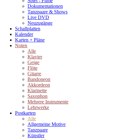
Spiel - Filme
Dokumentationen
Tanzpaare & Shows
Live DVD
Neuzugänge
Schallplatten
Kalender
Karten + Pläne
Noten
Alle
Klavier
Geige
Flöte
Gitarre
Bandoneon
Akkordeon
Klarinette
Saxophon
Mehrere Instrumente
Lehrwerke
Postkarten
Alle
Allgemeine Motive
Tanzpaare
Künstler