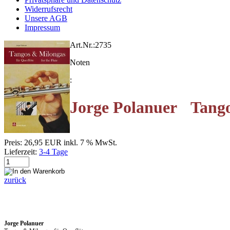
Widerrufsrecht
Unsere AGB
Impressum
Art.Nr.:
2735
Noten
:
Jorge Polanuer Tango
Preis:
26,95 EUR
inkl. 7 % MwSt.
Lieferzeit:
3-4 Tage
zurück
Jorge Polanuer