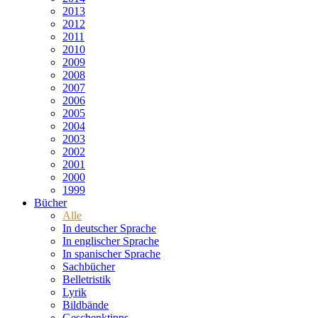
2013
2012
2011
2010
2009
2008
2007
2006
2005
2004
2003
2002
2001
2000
1999
Bücher
Alle
In deutscher Sprache
In englischer Sprache
In spanischer Sprache
Sachbücher
Belletristik
Lyrik
Bildbände
Geschenktipps