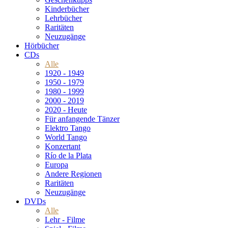
Kinderbücher
Lehrbücher
Raritäten
Neuzugänge
Hörbücher
CDs
Alle
1920 - 1949
1950 - 1979
1980 - 1999
2000 - 2019
2020 - Heute
Für anfangende Tänzer
Elektro Tango
World Tango
Konzertant
Río de la Plata
Europa
Andere Regionen
Raritäten
Neuzugänge
DVDs
Alle
Lehr - Filme