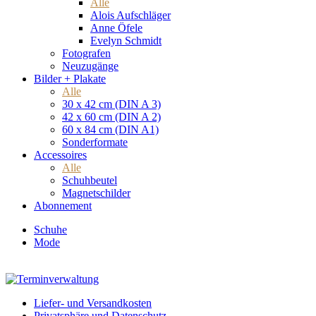
Alle
Alois Aufschläger
Anne Öfele
Evelyn Schmidt
Fotografen
Neuzugänge
Bilder + Plakate
Alle
30 x 42 cm (DIN A 3)
42 x 60 cm (DIN A 2)
60 x 84 cm (DIN A1)
Sonderformate
Accessoires
Alle
Schuhbeutel
Magnetschilder
Abonnement
Schuhe
Mode
Liefer- und Versandkosten
Privatsphäre und Datenschutz