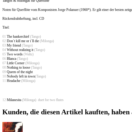
Tangos & Milongas für Querflöte
Noten für Querflöte vom Komponisten Jorge Polanuer (1960*). Er gilt einer der besten zeit
Rückendrahtheftung, incl. CD
Titel:
01
The hankerchief
(Tango)
02
Don`t kill me or i`ll die
(Milonga)
03
My friend
(Tango)
04
Without realizing it
(Tango)
05
Two words
(Waltz)
06
Blanca
(Tango)
07
Little Corner
(Milonga)
08
Nothing to loose
(Tango)
09
Queen of the night
10
Nobody left in town
(Tango)
11
Headache
(Milonga)
12
Milanesita
(Milonga) duet for two flutes
Kunden, die diesen Artikel kauften, haben 