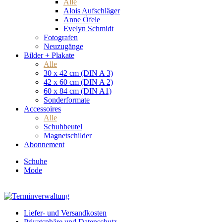
Alle
Alois Aufschläger
Anne Öfele
Evelyn Schmidt
Fotografen
Neuzugänge
Bilder + Plakate
Alle
30 x 42 cm (DIN A 3)
42 x 60 cm (DIN A 2)
60 x 84 cm (DIN A1)
Sonderformate
Accessoires
Alle
Schuhbeutel
Magnetschilder
Abonnement
Schuhe
Mode
Liefer- und Versandkosten
Privatsphäre und Datenschutz