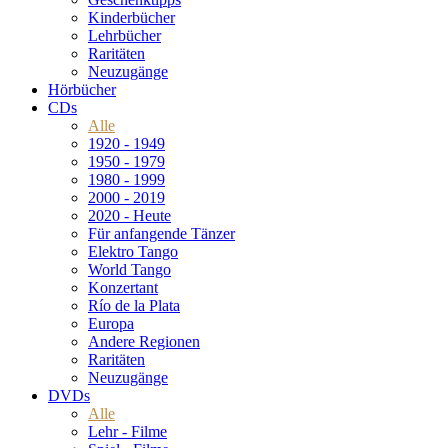
Kinderbücher
Lehrbücher
Raritäten
Neuzugänge
Hörbücher
CDs
Alle
1920 - 1949
1950 - 1979
1980 - 1999
2000 - 2019
2020 - Heute
Für anfangende Tänzer
Elektro Tango
World Tango
Konzertant
Río de la Plata
Europa
Andere Regionen
Raritäten
Neuzugänge
DVDs
Alle
Lehr - Filme