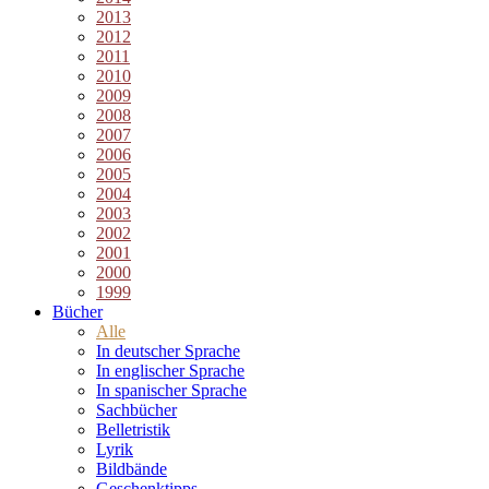
2013
2012
2011
2010
2009
2008
2007
2006
2005
2004
2003
2002
2001
2000
1999
Bücher
Alle
In deutscher Sprache
In englischer Sprache
In spanischer Sprache
Sachbücher
Belletristik
Lyrik
Bildbände
Geschenktipps