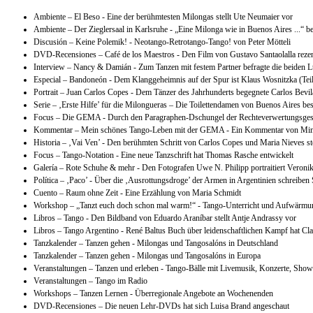
Ambiente – El Beso - Eine der berühmtesten Milongas stellt Ute Neumaier vor
Ambiente – Der Zieglersaal in Karlsruhe - „Eine Milonga wie in Buenos Aires ...“ 
Discusión – Keine Polemik! - Neotango-Retrotango-Tango! von Peter Mötteli
DVD-Recensiones – Café de los Maestros - Den Film von Gustavo Santaolalla rezen
Interview – Nancy & Damián - Zum Tanzen mit festem Partner befragte die beiden L
Especial – Bandoneón - Dem Klanggeheimnis auf der Spur ist Klaus Wosnitzka (Teil
Portrait – Juan Carlos Copes - Dem Tänzer des Jahrhunderts begegnete Carlos Bevi
Serie – ‚Erste Hilfe’ für die Milongueras – Die Toilettendamen von Buenos Aires b
Focus – Die GEMA - Durch den Paragraphen-Dschungel der Rechteverwertungsgese
Kommentar – Mein schönes Tango-Leben mit der GEMA - Ein Kommentar von Mi
Historia – ‚Vai Ven’ - Den berühmten Schritt von Carlos Copes und Maria Nieves ste
Focus – Tango-Notation - Eine neue Tanzschrift hat Thomas Rasche entwickelt
Galería – Rote Schuhe & mehr - Den Fotografen Uwe N. Philipp portraitiert Veronik
Política – ‚Paco’ - Über die ‚Ausrottungsdroge’ der Armen in Argentinien schreiben
Cuento – Raum ohne Zeit - Eine Erzählung von Maria Schmidt
Workshop – „Tanzt euch doch schon mal warm!“ - Tango-Unterricht und Aufwärm
Libros – Tango - Den Bildband von Eduardo Araníbar stellt Antje Andrassy vor
Libros – Tango Argentino - René Baltus Buch über leidenschaftlichen Kampf hat Cl
Tanzkalender – Tanzen gehen - Milongas und Tangosalóns in Deutschland
Tanzkalender – Tanzen gehen - Milongas und Tangosalóns in Europa
Veranstaltungen – Tanzen und erleben - Tango-Bälle mit Livemusik, Konzerte, Show
Veranstaltungen – Tango im Radio
Workshops – Tanzen Lernen - Überregionale Angebote an Wochenenden
DVD-Recensiones – Die neuen Lehr-DVDs hat sich Luisa Brand angeschaut