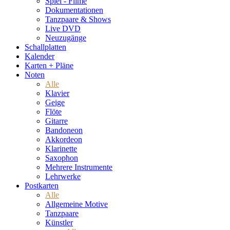
Spiel - Filme
Dokumentationen
Tanzpaare & Shows
Live DVD
Neuzugänge
Schallplatten
Kalender
Karten + Pläne
Noten
Alle
Klavier
Geige
Flöte
Gitarre
Bandoneon
Akkordeon
Klarinette
Saxophon
Mehrere Instrumente
Lehrwerke
Postkarten
Alle
Allgemeine Motive
Tanzpaare
Künstler