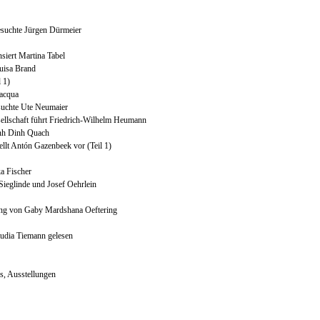
besuchte Jürgen Dürmeier
siert Martina Tabel
uisa Brand
 1)
lacqua
esuchte Ute Neumaier
llschaft führt Friedrich-Wilhelm Heumann
nh Dinh Quach
llt Antón Gazenbeek vor (Teil 1)
a Fischer
 Sieglinde und Josef Oehrlein
ung von Gaby Mardshana Oeftering
audia Tiemann gelesen
s, Ausstellungen