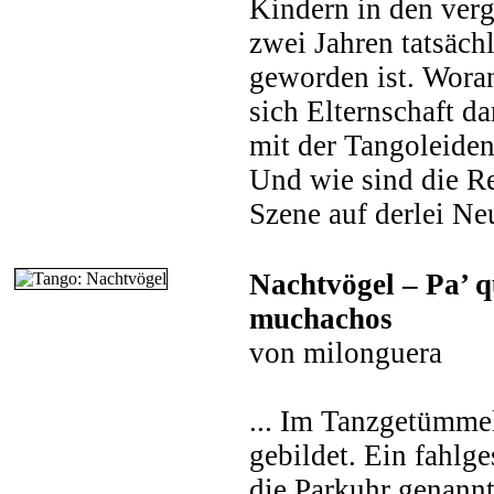
Kindern in den verg
zwei Jahren tatsäch
geworden ist. Woran
sich Elternschaft dam
mit der Tangoleide
Und wie sind die Re
Szene auf derlei Neu
Nachtvögel – Pa’ q
muchachos
von milonguera
... Im Tanzgetümmel
gebildet. Ein fahlg
die Parkuhr genannt,