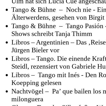
Ulm hat sich Lucia Cué angescha
Tango & Bühne –
Noch nie - Ein
Älterwerdens, gesehen von Birgi
Tango & Bühne –
Tango Pasión -
Shows schreibt Tanja Thimm
Libros –
Argentinien
–
Das ‚Reise
Jürgen Bieler vor
Libros –
Tango. Die einende Kraft
Steidl, rezensiert von Gabriele 
Libros –
Tango mit Inés - Den Ro
Koepping gelesen
Nachtvögel – Pa’ que bailen los
milonguera