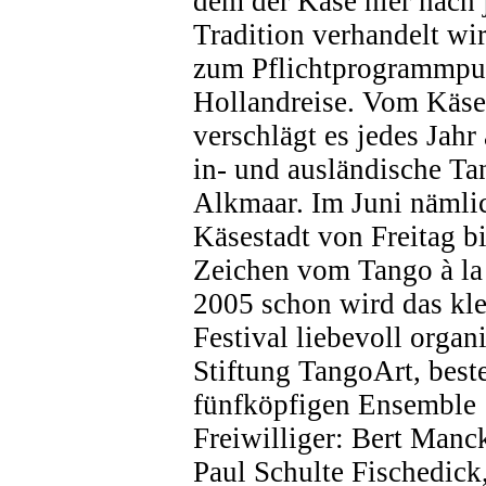
dem der Käse hier nach 
Tradition verhandelt wi
zum Pflichtprogrammpun
Hollandreise. Vom Käse
verschlägt es jedes Jahr
in- und ausländische Ta
Alkmaar. Im Juni nämlic
Käsestadt von Freitag b
Zeichen vom Tango à la 
2005 schon wird das kle
Festival liebevoll organi
Stiftung TangoArt, best
fünfköpfigen Ensemble ‚
Freiwilliger: Bert Manc
Paul Schulte Fischedick