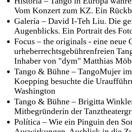
Historia – Tango in Europa währe
Vom Konzert zum KZ. Ein Rückbl
Galería – David I-Teh Liu. Die 
Augenblicks. Ein Portrait des Fo
Focus – the originals - eine neu
urheberrechtsgebührenfreien Tang
Inhaber von "dym" Matthias Möb
Tango & Bühne – TangoMujer im
Koepping besuchte die Uraufführ
Washington
Tango & Bühne – Brigitta Winkler 
Mitbegründerin der Tanztheater
Política – Wie ein Pinguin den S
Auswirkungen, Ausblick in die Z