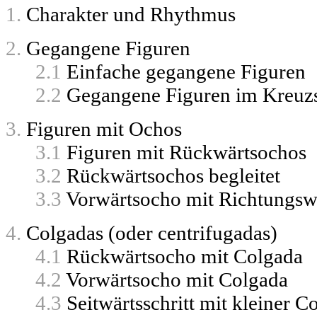
1.
Charakter und Rhythmus
2.
Gegangene Figuren
2.1
Einfache gegangene Figuren
2.2
Gegangene Figuren im Kreuz
3.
Figuren mit Ochos
3.1
Figuren mit Rückwärtsochos
3.2
Rückwärtsochos begleitet
3.3
Vorwärtsocho mit Richtungsw
4.
Colgadas (oder centrifugadas)
4.1
Rückwärtsocho mit Colgada
4.2
Vorwärtsocho mit Colgada
4.3
Seitwärtsschritt mit kleiner C