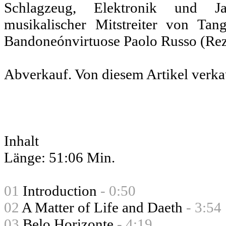
Schlagzeug, Elektronik und Ja
musikalischer Mitstreiter von Ta
Bandoneónvirtuose Paolo Russo (Rez
Abverkauf. Von diesem Artikel verka
Inhalt
Länge: 51:06 Min.
01
Introduction
- 0:50
02
A Matter of Life and Daeth
- 3:54
03
Belo Horizonte
- 4:19