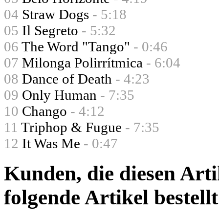
04
Straw Dogs
- 5:18
05
Il Segreto
- 5:32
06
The Word "Tango"
- 0:46
07
Milonga Polirrítmica
- 6:04
08
Dance of Death
- 4:23
09
Only Human
- 7:35
10
Chango
- 4:12
11
Triphop & Fugue
- 7:35
12
It Was Me
- 0:47
Kunden, die diesen Arti
folgende Artikel bestellt