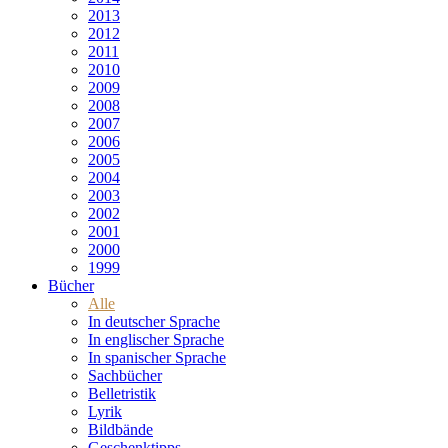
2013
2012
2011
2010
2009
2008
2007
2006
2005
2004
2003
2002
2001
2000
1999
Bücher
Alle
In deutscher Sprache
In englischer Sprache
In spanischer Sprache
Sachbücher
Belletristik
Lyrik
Bildbände
Geschenktipps