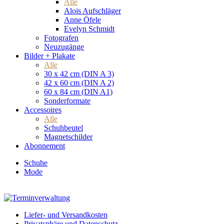
Alle
Alois Aufschläger
Anne Öfele
Evelyn Schmidt
Fotografen
Neuzugänge
Bilder + Plakate
Alle
30 x 42 cm (DIN A 3)
42 x 60 cm (DIN A 2)
60 x 84 cm (DIN A1)
Sonderformate
Accessoires
Alle
Schuhbeutel
Magnetschilder
Abonnement
Schuhe
Mode
Liefer- und Versandkosten
Privatsphäre und Datenschutz