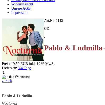
Widerrufsrecht
Unsere AGB
Impressum
Art.Nr.:
5145
CD
:
Pablo & Ludmilla 
Preis:
19,50 EUR
inkl. 19 % MwSt.
Lieferzeit:
3-4 Tage
zurück
Pablo & Ludmilla
Nocturna