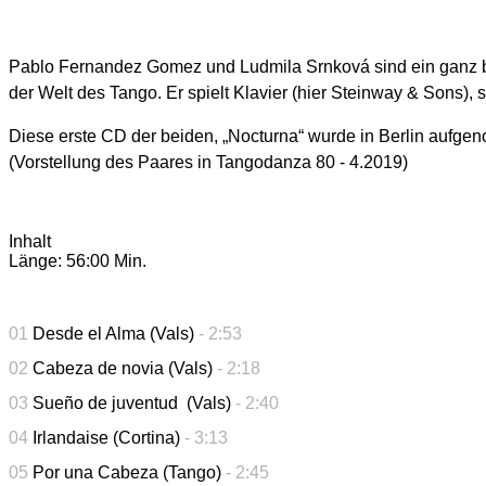
Pablo Fernandez Gomez und Ludmila Srnková sind ein ganz bes
der Welt des Tango. Er spielt Klavier (hier Steinway & Sons), s
Diese erste CD der beiden, „Nocturna“ wurde in Berlin aufgeno
(Vorstellung des Paares in Tangodanza 80 - 4.2019)
Inhalt
Länge: 56:00 Min.
01
Desde el Alma (Vals)
- 2:53
02
Cabeza de novia (Vals)
- 2:18
03
Sueño de juventud (Vals)
- 2:40
04
Irlandaise (Cortina)
- 3:13
05
Por una Cabeza (Tango)
- 2:45