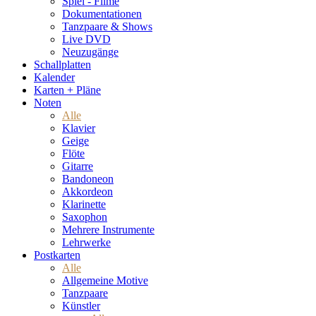
Spiel - Filme
Dokumentationen
Tanzpaare & Shows
Live DVD
Neuzugänge
Schallplatten
Kalender
Karten + Pläne
Noten
Alle
Klavier
Geige
Flöte
Gitarre
Bandoneon
Akkordeon
Klarinette
Saxophon
Mehrere Instrumente
Lehrwerke
Postkarten
Alle
Allgemeine Motive
Tanzpaare
Künstler