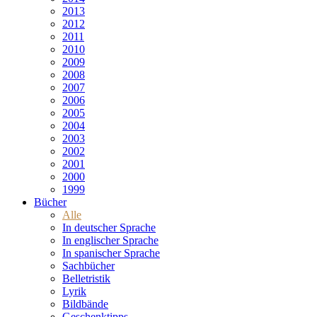
2013
2012
2011
2010
2009
2008
2007
2006
2005
2004
2003
2002
2001
2000
1999
Bücher
Alle
In deutscher Sprache
In englischer Sprache
In spanischer Sprache
Sachbücher
Belletristik
Lyrik
Bildbände
Geschenktipps