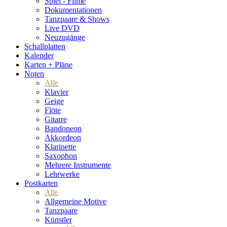
Spiel - Filme
Dokumentationen
Tanzpaare & Shows
Live DVD
Neuzugänge
Schallplatten
Kalender
Karten + Pläne
Noten
Alle
Klavier
Geige
Flöte
Gitarre
Bandoneon
Akkordeon
Klarinette
Saxophon
Mehrere Instrumente
Lehrwerke
Postkarten
Alle
Allgemeine Motive
Tanzpaare
Künstler