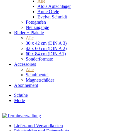
Alle
Alois Aufschläger
Anne Öfele
Evelyn Schmidt
Fotografen
Neuzugänge
Bilder + Plakate
Alle
30 x 42 cm (DIN A 3)
42 x 60 cm (DIN A 2)
60 x 84 cm (DIN A1)
Sonderformate
Accessoires
Alle
Schuhbeutel
Magnetschilder
Abonnement
Schuhe
Mode
Liefer- und Versandkosten
Privatsphäre und Datenschutz