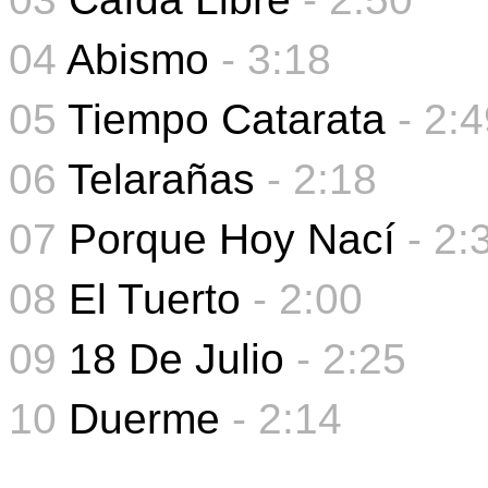
04
Abismo
- 3:18
05
Tiempo Catarata
-
2:4
06
Telarañas
-
2:18
07
Porque Hoy Nací
- 2:
08
El Tuerto
- 2:00
09
18 De Julio
-
2:25
10
Duerme
-
2:14