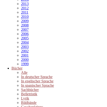
2013
2012
2011
2010
2009
2008
2007
2006
2005
2004
2003
2002
2001
2000
1999
Bücher
Alle
In deutscher Sprache
In englischer Sprache
In spanischer Sprache
Sachbücher
Belletristik
Lyrik
Bildbände
Geschenktipps