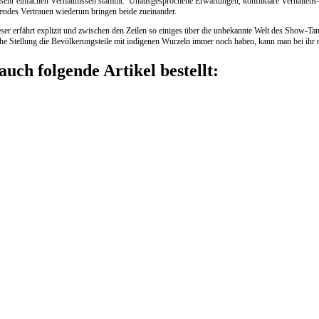
sehr einfachen Verhältnissen stammt. Unausgesprochene Erwartungen, konfliktäre Verhaltens-
endes Vertrauen wiederum bringen beide zueinander.
r erfährt explizit und zwischen den Zeilen so einiges über die unbekannte Welt des Show-Ta
lche Stellung die Bevölkerungsteile mit indigenen Wurzeln immer noch haben, kann man bei ihr
auch folgende Artikel bestellt: