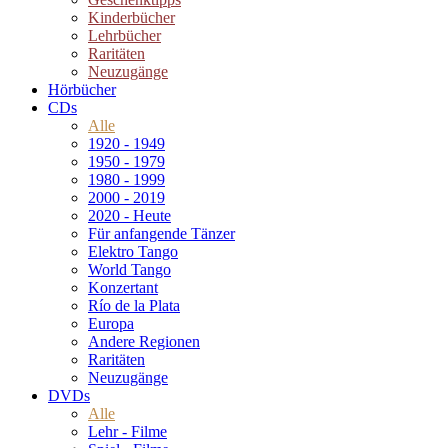
Kinderbücher
Lehrbücher
Raritäten
Neuzugänge
Hörbücher
CDs
Alle
1920 - 1949
1950 - 1979
1980 - 1999
2000 - 2019
2020 - Heute
Für anfangende Tänzer
Elektro Tango
World Tango
Konzertant
Río de la Plata
Europa
Andere Regionen
Raritäten
Neuzugänge
DVDs
Alle
Lehr - Filme