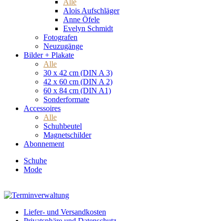
Alle
Alois Aufschläger
Anne Öfele
Evelyn Schmidt
Fotografen
Neuzugänge
Bilder + Plakate
Alle
30 x 42 cm (DIN A 3)
42 x 60 cm (DIN A 2)
60 x 84 cm (DIN A1)
Sonderformate
Accessoires
Alle
Schuhbeutel
Magnetschilder
Abonnement
Schuhe
Mode
Liefer- und Versandkosten
Privatsphäre und Datenschutz