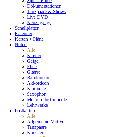
Spiel - Filme
Dokumentationen
Tanzpaare & Shows
Live DVD
Neuzugänge
Schallplatten
Kalender
Karten + Pläne
Noten
Alle
Klavier
Geige
Flöte
Gitarre
Bandoneon
Akkordeon
Klarinette
Saxophon
Mehrere Instrumente
Lehrwerke
Postkarten
Alle
Allgemeine Motive
Tanzpaare
Künstler