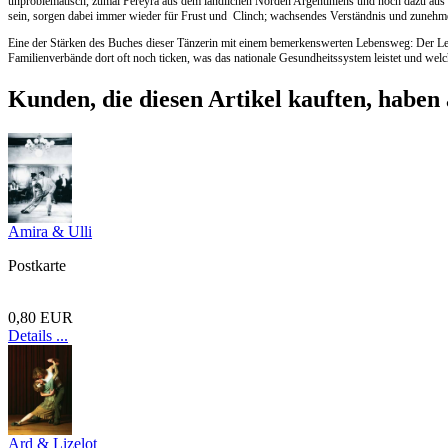
unproblematisch, zumal Pereyra aus dem ländlichen Norden Argentiniens und noch dazu aus 
sein, sorgen dabei immer wieder für Frust und Clinch; wachsendes Verständnis und zunehm
Eine der Stärken des Buches dieser Tänzerin mit einem bemerkenswerten Lebensweg: Der Lese
Familienverbände dort oft noch ticken, was das nationale Gesundheitssystem leistet und we
Kunden, die diesen Artikel kauften, haben 
Amira & Ulli
Postkarte
0,80 EUR
Details ...
Ard & Lizelot