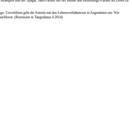
Strategien und der Spagat, Tanz-Partner auf der Bühne und Beziehungs-Partner im Leben zu
ngo. Unverblümt geht die Autorin mit den Lebensverhältnissen in Argentinien um. Wie
 nachlesen. (Rezension in Tangodanza 4.2014)