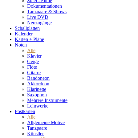
Spiel - Filme
Dokumentationen
Tanzpaare & Shows
Live DVD
Neuzugänge
Schallplatten
Kalender
Karten + Pläne
Noten
Alle
Klavier
Geige
Flöte
Gitarre
Bandoneon
Akkordeon
Klarinette
Saxophon
Mehrere Instrumente
Lehrwerke
Postkarten
Alle
Allgemeine Motive
Tanzpaare
Künstler