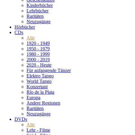
Kinderbücher
Lehrbücher
Raritäten
Neuzugänge
Hörbücher
CDs
Alle
1920 - 1949
1950 - 1979
1980 - 1999
2000 - 2019
2020 - Heute
Für anfangende Tänzer
Elektro Tango
World Tango
Konzertant
Río de la Plata
Europa
Andere Regionen
Raritäten
Neuzugänge
DVDs
Alle
Lehr - Filme