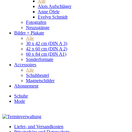
Alle
Alois Aufschläger
Anne Öfele
Evelyn Schmidt
Fotografen
Neuzugänge
Bilder + Plakate
Alle
30 x 42 cm (DIN A 3)
42 x 60 cm (DIN A 2)
60 x 84 cm (DIN A1)
Sonderformate
Accessoires
Alle
Schuhbeutel
Magnetschilder
Abonnement
Schuhe
Mode
Liefer- und Versandkosten
Privatsphäre und Datenschutz