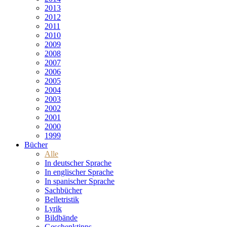
2013
2012
2011
2010
2009
2008
2007
2006
2005
2004
2003
2002
2001
2000
1999
Bücher
Alle
In deutscher Sprache
In englischer Sprache
In spanischer Sprache
Sachbücher
Belletristik
Lyrik
Bildbände
Geschenktipps