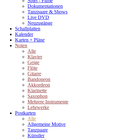
Spiel - Filme
Dokumentationen
Tanzpaare & Shows
Live DVD
Neuzugänge
Schallplatten
Kalender
Karten + Pläne
Noten
Alle
Klavier
Geige
Flöte
Gitarre
Bandoneon
Akkordeon
Klarinette
Saxophon
Mehrere Instrumente
Lehrwerke
Postkarten
Alle
Allgemeine Motive
Tanzpaare
Künstler