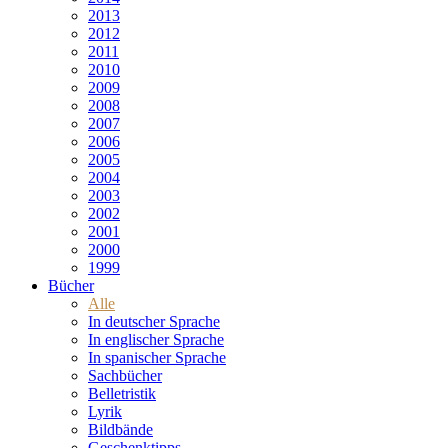
2013
2012
2011
2010
2009
2008
2007
2006
2005
2004
2003
2002
2001
2000
1999
Bücher
Alle
In deutscher Sprache
In englischer Sprache
In spanischer Sprache
Sachbücher
Belletristik
Lyrik
Bildbände
Geschenktipps