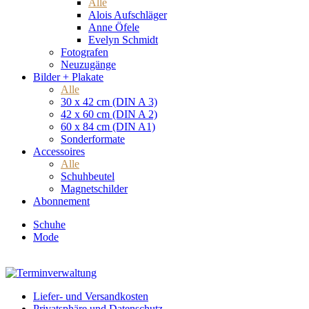
Alle
Alois Aufschläger
Anne Öfele
Evelyn Schmidt
Fotografen
Neuzugänge
Bilder + Plakate
Alle
30 x 42 cm (DIN A 3)
42 x 60 cm (DIN A 2)
60 x 84 cm (DIN A1)
Sonderformate
Accessoires
Alle
Schuhbeutel
Magnetschilder
Abonnement
Schuhe
Mode
Liefer- und Versandkosten
Privatsphäre und Datenschutz