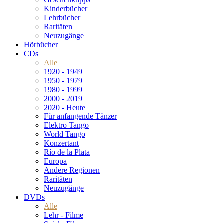
Kinderbücher
Lehrbücher
Raritäten
Neuzugänge
Hörbücher
CDs
Alle
1920 - 1949
1950 - 1979
1980 - 1999
2000 - 2019
2020 - Heute
Für anfangende Tänzer
Elektro Tango
World Tango
Konzertant
Río de la Plata
Europa
Andere Regionen
Raritäten
Neuzugänge
DVDs
Alle
Lehr - Filme