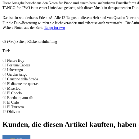
Diese Ausgabe besteht aus den Noten für Piano und einem herausnehmbaren Einzelheft mit 
TANGO for TWO ist in erster Linie dazu gedacht, sich dieser Musik in der spannenden Duo-
Das ist ein wunderbares Erlebnis! Alle 12 Tangos in diesem Heft sind von Quadro Nuevo re
Für die Duo-Besetzung wurden sie leicht verändert und teilweise auch vereinfacht. Die Au
Weitere Noten aus der Serie
Tango for two
68 (+36) Seiten, Rückendrahtheftung
Titel:
01
Nature Boy
02
Por una Cabeza
03
Libertango
04
Garcias tango
05
Canzone della Strada
06
El día que me quieras
07
Miserlou
08
El Choclo
09
Boedo, quarto día
10
El Cielo
11
El Titiritero
12
Oblivion
Kunden, die diesen Artikel kauften, haben 