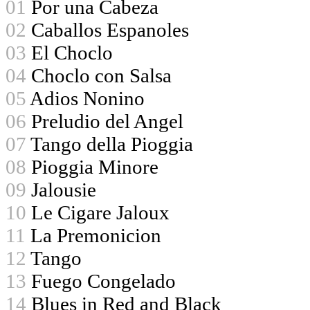
01
Por una Cabeza
02
Caballos Espanoles
03
El Choclo
04
Choclo con Salsa
05
Adios Nonino
06
Preludio del Angel
07
Tango della Pioggia
08
Pioggia Minore
09
Jalousie
10
Le Cigare Jaloux
11
La Premonicion
12
Tango
13
Fuego Congelado
14
Blues in Red and Black