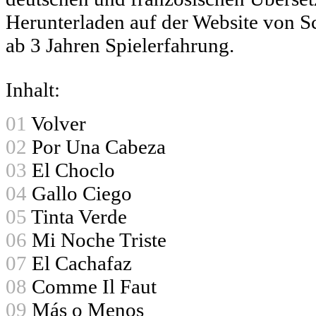
Herunterladen auf der Website von Sc
ab 3 Jahren Spielerfahrung.
Inhalt:
01
Volver
02
Por Una Cabeza
03
El Choclo
04
Gallo Ciego
05
Tinta Verde
06
Mi Noche Triste
07
El Cachafaz
08
Comme Il Faut
09
Más o Menos