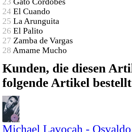
23
Gato Córdobes
24
El Cuando
25
La Arunguita
26
El Palito
27
Zamba de Vargas
28
Amame Mucho
Kunden, die diesen Arti
folgende Artikel bestellt
Michael Lavocah - Osvaldo 