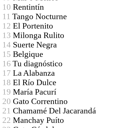
10
Rentintín
11
Tango Nocturne
12
El Portenito
13
Milonga Rulito
14
Suerte Negra
15
Belgique
16
Tu diagnóstico
17
La Alabanza
18
El Río Dulce
19
María Pacurí
20
Gato Correntino
21
Chamamé Del Jacarandá
22
Manchay Puíto