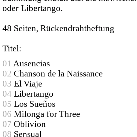
oder Libertango.
48 Seiten, Rückendrahtheftung
Titel:
01
Ausencias
02
Chanson de la Naissance
03
El Viaje
04
Libertango
05
Los Sueños
06
Milonga for Three
07
Oblivion
08
Sensual