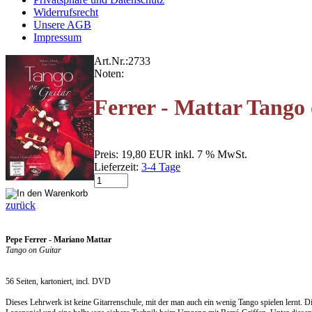
Widerrufsrecht
Unsere AGB
Impressum
Art.Nr.:
2733
Noten:
Ferrer - Mattar Tango
Preis:
19,80 EUR
inkl. 7 % MwSt.
Lieferzeit:
3-4 Tage
zurück
Pepe Ferrer - Mariano Mattar
Tango on Guitar
56 Seiten, kartoniert, incl. DVD
Dieses Lehrwerk ist keine Gitarrenschule, mit der man auch ein wenig Tango spielen lernt. D