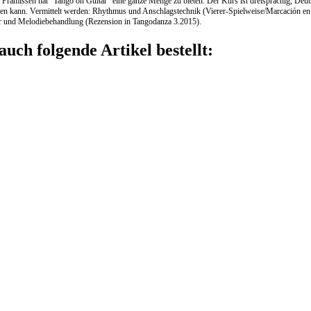
rämissen hat "Tango on Guitar" eine ganze Menge zu bieten. Der Kurs ist dreisprachig, Deuts
hen kann. Vermittelt werden: Rhythmus und Anschlagstechnik (Vierer-Spielweise/Marcación en
r und Melodiebehandlung (Rezension in Tangodanza 3.2015).
auch folgende Artikel bestellt: