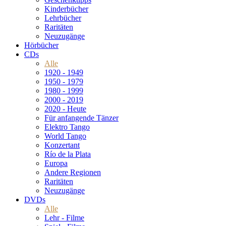
Kinderbücher
Lehrbücher
Raritäten
Neuzugänge
Hörbücher
CDs
Alle
1920 - 1949
1950 - 1979
1980 - 1999
2000 - 2019
2020 - Heute
Für anfangende Tänzer
Elektro Tango
World Tango
Konzertant
Río de la Plata
Europa
Andere Regionen
Raritäten
Neuzugänge
DVDs
Alle
Lehr - Filme