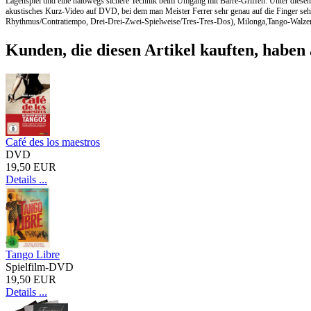
Lagenspiel und eine halbwegs sichere Technik beim Umgang mit Barré-Griffen. Unter diesen P
akustisches Kurz-Video auf DVD, bei dem man Meister Ferrer sehr genau auf die Finger se
Rhythmus/Contratiempo, Drei-Drei-Zwei-Spielweise/Tres-Tres-Dos), Milonga,Tango-Walze
Kunden, die diesen Artikel kauften, haben 
Café des los maestros
DVD
19,50 EUR
Details ...
Tango Libre
Spielfilm-DVD
19,50 EUR
Details ...