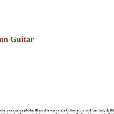
 on Guitar
ie Inhalte setzen ausgebildete Hände, d. h. eine variable Grifftechnik in der linken Hand, die