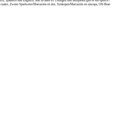
ch, Spanisch und Englisch, und zu allen 81 Übungen und Beispielen gibt es ein optisch /
 cuatro, Zweier-Spielweise/Marcación en dos, Synkopen/Marcación en síncopa, Off-Beat-