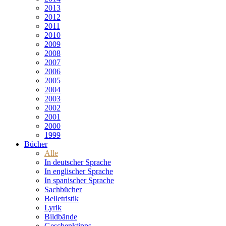
2013
2012
2011
2010
2009
2008
2007
2006
2005
2004
2003
2002
2001
2000
1999
Bücher
Alle
In deutscher Sprache
In englischer Sprache
In spanischer Sprache
Sachbücher
Belletristik
Lyrik
Bildbände
Geschenktipps