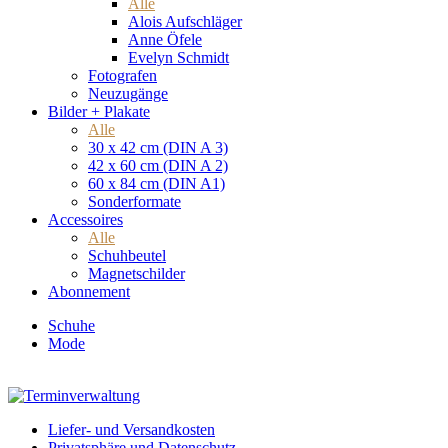
Alle
Alois Aufschläger
Anne Öfele
Evelyn Schmidt
Fotografen
Neuzugänge
Bilder + Plakate
Alle
30 x 42 cm (DIN A 3)
42 x 60 cm (DIN A 2)
60 x 84 cm (DIN A1)
Sonderformate
Accessoires
Alle
Schuhbeutel
Magnetschilder
Abonnement
Schuhe
Mode
Liefer- und Versandkosten
Privatsphäre und Datenschutz