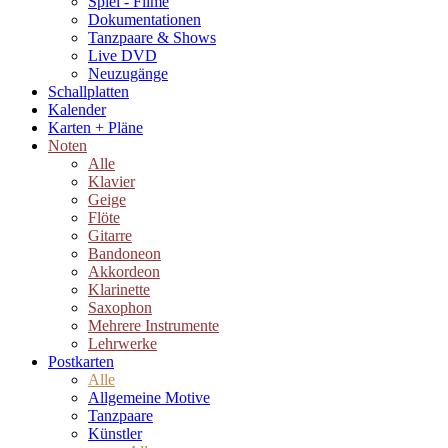
Spiel - Filme
Dokumentationen
Tanzpaare & Shows
Live DVD
Neuzugänge
Schallplatten
Kalender
Karten + Pläne
Noten
Alle
Klavier
Geige
Flöte
Gitarre
Bandoneon
Akkordeon
Klarinette
Saxophon
Mehrere Instrumente
Lehrwerke
Postkarten
Alle
Allgemeine Motive
Tanzpaare
Künstler