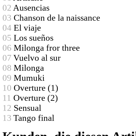
02
Ausencias
03
Chanson de la naissance
04
El viaje
05
Los sueños
06
Milonga fror three
07
Vuelvo al sur
08
Milonga
09
Mumuki
10
Overture (1)
11
Overture (2)
12
Sensual
13
Tango final