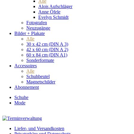
Alle
Alois Aufschläger
Anne Öfele
Evelyn Schmidt
Fotografen
Neuzugänge
Bilder + Plakate
Alle
30 x 42 cm (DIN A 3)
42 x 60 cm (DIN A 2)
60 x 84 cm (DIN A1)
Sonderformate
Accessoires
Alle
Schuhbeutel
Magnetschilder
Abonnement
Schuhe
Mode
Liefer- und Versandkosten
Privatsphäre und Datenschutz