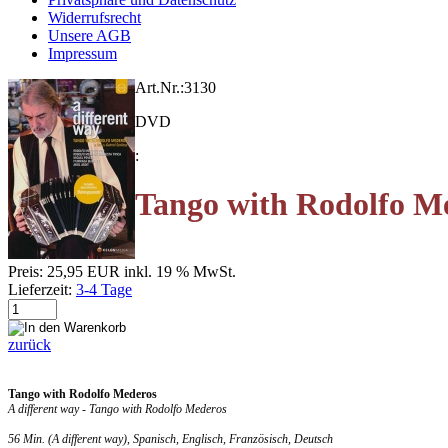
Widerrufsrecht
Unsere AGB
Impressum
Art.Nr.:
3130
DVD
:
Tango with Rodolfo M
Preis:
25,95 EUR
inkl. 19 % MwSt.
Lieferzeit:
3-4 Tage
zurück
Tango with Rodolfo Mederos
A different way - Tango with Rodolfo Mederos
56 Min. (A different way), Spanisch, Englisch, Französisch, Deutsch