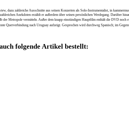
rview, dazu zahlreiche Ausschnitte aus seinen Konzerten als Solo-Instrumentalist, in kammer
n zahlreichen Anekdoten erzählt er außerdem über seinen persönlichen Werdegang. Darüber hinau
lb der Metropole vermitteln. Außer dem knapp einstündigen Hauptfilm enthält die DVD noch ei
annte Querverbindung nach Uruguay aufzeigt. Gesprochen wird durchweg Spanisch; im Gegens
auch folgende Artikel bestellt: