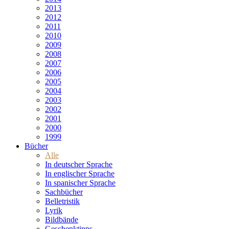
2013
2012
2011
2010
2009
2008
2007
2006
2005
2004
2003
2002
2001
2000
1999
Bücher
Alle
In deutscher Sprache
In englischer Sprache
In spanischer Sprache
Sachbücher
Belletristik
Lyrik
Bildbände
Geschenktipps