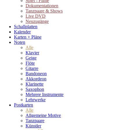
Spiel - Filme
Dokumentationen
Tanzpaare & Shows
Live DVD
Neuzugänge
Schallplatten
Kalender
Karten + Pläne
Noten
Alle
Klavier
Geige
Flöte
Gitarre
Bandoneon
Akkordeon
Klarinette
Saxophon
Mehrere Instrumente
Lehrwerke
Postkarten
Alle
Allgemeine Motive
Tanzpaare
Künstler