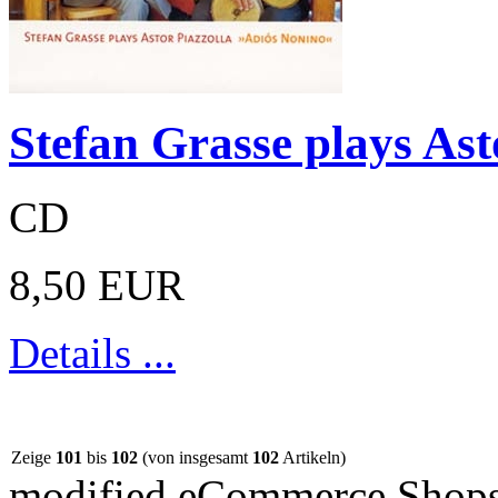
Stefan Grasse plays Ast
CD
8,50 EUR
Details ...
Zeige
101
bis
102
(von insgesamt
102
Artikeln)
mod
ified eCommerce Shop